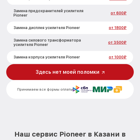
Замена предохранителей усилителя
от 600₽
Pioneer
Замена дисплея усилителя Pioneer
от 1800₽
Замена силового трансформатора
от 3500₽
усилителя Pioneer
Замена корпуса усилителя Pioneer
от 1000₽
Ремонт системы охлаждения усилителя
Здесь нет моей поломки
от 1500₽
Pioneer
Профилактическая чистка усилителя
от 700₽
Принимаем все формы оплаты
Pioneer
Ремонт цепей управления усилителя
от 2600₽
Pioneer
Прошивка усилителя Pioneer
от 900₽
Наш сервис Pioneer в Казани в
Замена кнопки включения усилителя
от 700₽
Pioneer