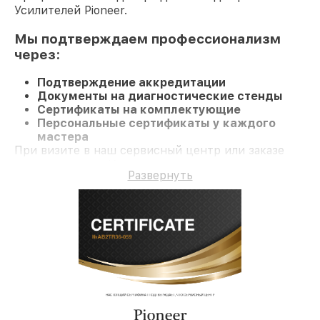
Усилителей Pioneer.
Мы подтверждаем профессионализм
через:
Подтверждение аккредитации
Документы на диагностические стенды
Сертификаты на комплектующие
Персональные сертификаты у каждого
мастера
При визите в наш сервисный центр или заказе
восстановления Усилитель клиент получает
Развернуть
компетентное обслуживание и гарантию на все
работы и комплектующие.