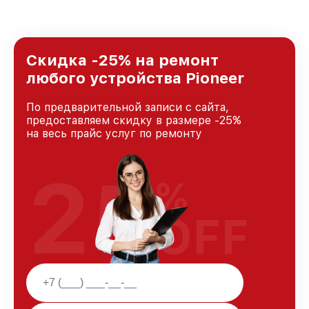
стремимся к тому, чтобы каждый клиент был
удовлетворен скоростью и качеством
предоставляемых услуг. Наша цель — стать
лучшим сервисным центром Pioneer в городе
Казани, постоянно повышая уровень доверия
Скидка -25% на ремонт
и лояльности наших клиентов.
любого устройства Pioneer
По предварительной записи с сайта,
предоставляем скидку в размере -25%
на весь прайс услуг по ремонту
25
%
OFF