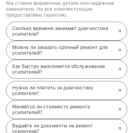
Мы ставим фирменные детали или надёжные
Неисправность кнопки включения
—
заменители. На все комплектующие
невозможность запустить устройство.
Повреждённый корпус
— трещины,
предоставляем гарантию.
деформации или отслоение материала.
Проблемы с кнопками управления
—
Сколько времени занимает диагностика
залипание, отсутствие отклика при нажатии.
усилителя?
Загрязнение внутренних элементов
— пыль
и грязь, провоцирующие перегрев.
Можно ли заказать срочный ремонт для
Почему стоит выбрать нас для
усилителей?
ремонта усилителя Pioneer в
Казани?
Как быстро выполняется обслуживание
Оперативность
: большинство работ
усилителей?
выполняется в кратчайшие сроки без потери
качества.
Нужно ли платить за диагностику
Оригинальные запчасти
: используем только
усилителя?
проверенные комплектующие для увеличения
срока службы устройства.
Гарантия на работу
: предоставляем
Меняется ли стоимость ремонта
официальную гарантию на все выполненные
усилителей?
услуги.
Доступные цены
: предлагаем конкурентные
Выдаёте ли документы на ремонт
расценки без лишних наценок.
усилителя?