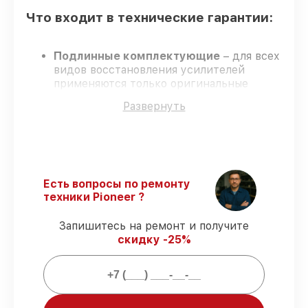
Что входит в технические гарантии:
Подлинные комплектующие
– для всех
видов восстановления усилителей
применяются только оригинальные
запчасти.
Развернуть
Опытные мастера
– обучение и
сертификация подтверждают уровень
мастерства.
Соблюдение сроков восстановления
–
соблюдаем сроки, согласованные с
клиентом.
Есть вопросы по ремонту
Официальная гарантия
– официальная
техники Pioneer ?
гарантия на все виды работ.
Запишитесь на ремонт и получите
скидку -25%
Что мы гарантируем при
восстановлении усилителей:
80%
заказов закрываем в присутствии