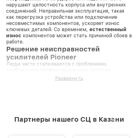
нарушают целостность корпуса или внутренних
соединений. Неправильная эксплуатация, такая
как перегрузка устройства или подключение
несовместимых компонентов, ускоряет износ
ключевых деталей. Со временем,
естественный
износ
компонентов может стать причиной сбоев в
работе.
Решение неисправностей
усилителей Pioneer
Люди часто сталкиваются с проблемами,
требующими профессионального подхода.
Например, повреждение платы может привести к
Развернуть
полному отказу усилителя. В таких случаях
проводят
ремонт платы
или замену её
компонентов. Если корпус устройства повреждён,
восстанавливают его целостность или
устанавливают новый. Кнопки включения и
управления со временем выходят из строя, что
Партнеры нашего СЦ в Казани
решается их полной сменой. Пыль и загрязнения
внутри устройства устраняются с помощью
профилактической чистки
, что предотвращает
перегрев и сбои. Для корректной работы