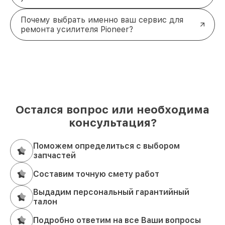
Восстановите качество звука
вашего Pioneer уже сегодня!
Почему выбрать именно ваш сервис для
Если вы заметили сбои в работе усилителя, не
ремонта усилителя Pioneer?
стоит медлить. Обратитесь к профессионалам,
чтобы вернуть устройству идеальное звучание.
Мы готовы помочь
и выполнить все работы
качественно и в срок. Звоните по телефону +7
(843) 254-68-13 или приезжайте по адресу ул.
Галиаскара Камала, д. 41. Мы позаботимся о вашем
оборудовании, чтобы вы снова наслаждались
Остался вопрос или необходима
чистым и мощным звуком!
консультация?
Поможем определиться с выбором
запчастей
Составим точную смету работ
Выдадим персональный гарантийный
талон
Подробно ответим на все Ваши вопросы